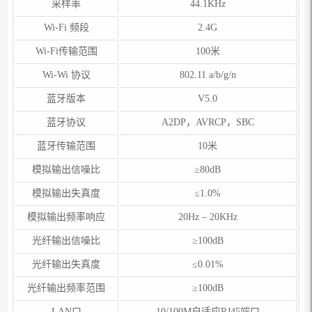
采样率
44.1KHz
Wi-Fi 频段
2.4G
Wi-Fi传输范围
100米
Wi-Wi 协议
802.11 a/b/g/n
蓝牙版本
V5.0
蓝牙协议
A2DP，AVRCP，SBC
蓝牙传输范围
10米
模拟输出信噪比
≥80dB
模拟输出失真度
≤1.0%
模拟输出频率响应
20Hz – 20KHz
光纤输出信噪比
≥100dB
光纤输出失真度
≤0.01%
光纤输出频率范围
≥100dB
LAN口
10/100M自适应RJ45端口