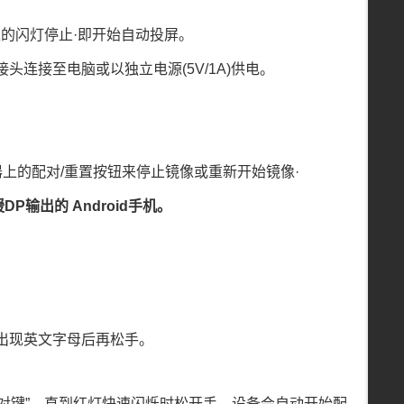
器上的闪灯停止·即开始自动投屏。
USB接头连接至电脑或以独立电源(5V/1A)供电。
可按下发射器上的配对/重置按钮来停止镜像或重新开始镜像·
援DP输出的 Android手机。
上出现英文字母后再松手。
对键”，直到红灯快速闪烁时松开手。设备会自动开始配