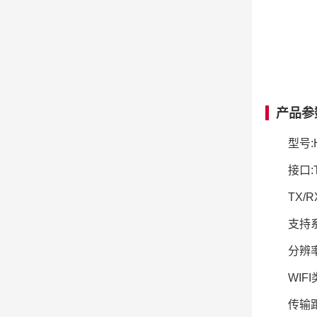
产品参
型号:H
接口:T
TX/R
支持系统
分辨率
WIFI
传输距离