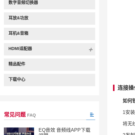
数字音频切换器
耳放&功放
耳机&音箱
HDMI适配器
精品配件
下载中心
连接操
如何
1安
常见问题
FAQ
将无
EQ音效 音频线APP下载