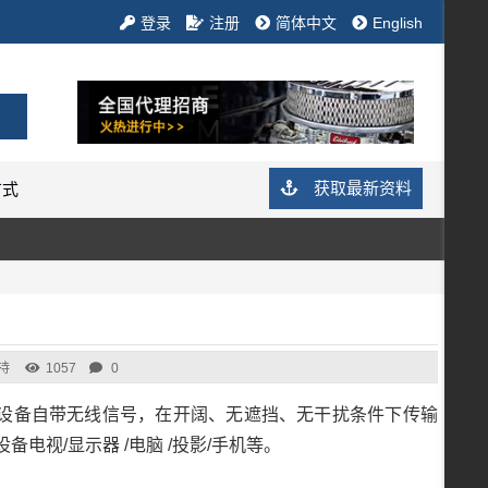
登录
注册
简体中文
English
获取最新资料
方式
持
1057
0
网络，设备自带无线信号，在开阔、无遮挡、无干扰条件下传输
设备电视/显示器 /电脑 /投影/手机等。