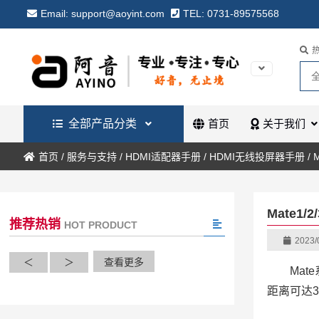
Email: support@aoyint.com
TEL: 0731-89575568
全部产品分类
首页
关于我们
首页
/
服务与支持
/
HDMI适配器手册
/
HDMI无线投屏器手册
/
Mate1
推荐热销
HOT PRODUCT
2023/
＜
＞
查看更多
Ma
距离可达3