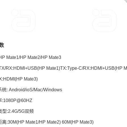
数
P Mate1/HP Mate2/HP Mate3
X/RX:HDMI+USB(HP Mate1)TX:Type-C/RX:HDMI+USB(HP M
X:HDMI(HP Mate3)
: Android/ioS/Mac/Windows
:1080P@60HZ
类型:2.4G/5G双频
:30M(HP Mate1/HP Mate2) 60M(HP Mate3)