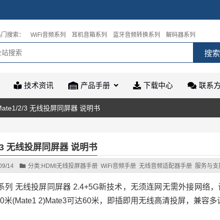
热门搜索：
WiFi音频系列
耳机音箱系列
蓝牙音频转换系列
解码器系列
技术资讯
产品手册
下载中心
联系
Mate1/2/3 无线投屏同屏器 说明书
/2/3 无线投屏同屏器 说明书
09/14
分类:
HDMI无线投屏器手册
WiFi音频手册
无线音频适配器手册
服务与支
te系列 无线投屏同屏器 2.4+5G新技术，无须连网无需外接
0米(Mate1 2)Mate3可达60米，即插即用无线高清投屏，兼容多