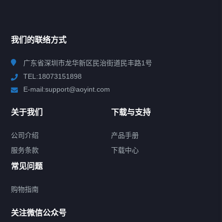
推荐热销
HOT PRODUCT
我们的联络方式
查看更多
广东省深圳市龙华新区民治街道民丰路1号
TEL:18073151898
E-mail:support@aoyint.com
所有分类
NAV
关于我们
下载与支持
无线音频适配器
公司介绍
产品手册
服务条款
下载中心
5.1音频解码器
常见问题
数模DAC转换器
购物指南
数字音频切换器
关注微信公众号