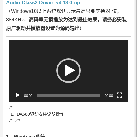
Audio-Class2-Driver_v4.13.0.zip
（Windows10以上系统默认显示最高只能支持24 位，
384KHz，
高码率无损播放为达到最佳效果，请务必安装
原厂驱动并播放器设置为源码输出
）
视
频
播
放
器
00:00
00:00
/*
1.
“DA580驱动安装说明操作”
/*]]>*/
1、Windows系统