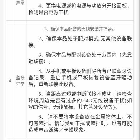
异常
4、更换电源或将电源与功放分开接面板，
检测是否电源干扰
1、确保本品配套的天线安装并拧紧。
2、确保本品处于配对模式,无其他设备联
接。
3、确保本品与配对设备处于范围内（先靠
近联接）。
4、从手机或平板设备删除所有已联蓝牙设
备记录，重启手机或平板恢复设备蓝牙驱动
蓝牙
4
后，重新联接此设备。
异常
5、当距离过短或中断联接不成功，请检查
环境周边是否有过多的2.4G无线设备干扰(如
WiFi信号、无线鼠标、其它蓝牙设备等)。
6、 请不要将本设备放在金属物体上，不
可有遮挡。信号受到干扰或遮挡时，也有可能
造成声音断续／卡顿现象。