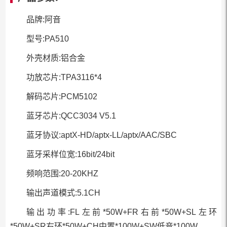
品牌:阿音
型号:PA510
外壳材质:铝合金
功放芯片:TPA3116*4
解码芯片:PCM5102
蓝牙芯片:QCC3034 V5.1
蓝牙协议:aptX-HD/aptx-LL/aptx/AAC/SBC
蓝牙采样位宽:16bit/24bit
频响范围:20-20KHZ
输出声道模式:5.1CH
输出功率:FL左前*50W+FR右前*50W+SL左环
*50W+SR右环*50W+CH中置*100W+SW低音*100W