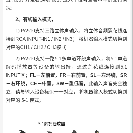
况：
视
2、有线输入模式
，
频
1) PA510支持三路立体声输入，将立体音频莲花线连
操
接到RCA INPUT-IN1 / IN2 / IN3； 将机器输入模式切换到
作
对应的CH1 / CH2 / CH3模式
举
2) PA510支持一路5.1多声道环绕声输入，将5.1声道
例
解码播放器等设备的输出端，通过莲花线连接到5.1
参
INPUT区；
FL－左前置，FR－右前置，SL－左环绕，SR
考：
－右环绕，CE－中置，SW－重低音，
此输入声音完全独
可
立，请与输入设备标识一一对应
，
将机器输入模式切换到
参
对应的 5-1 模式；
考
视
频
（因