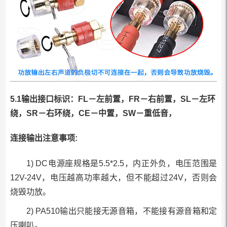
5.1输出接口标识：FL－左前置，FR－右前置，SL－左环
绕，SR－右环绕，CE－中置，SW－重低音，
连接输出注意事项:
1) DC电源座规格是5.5*2.5，内正外负，电压范围是
12V-24V，电压越高功率越大，但不能超过24V，否则会
烧毁功放。
2) PA510输出只能接无源音箱，不能接有源音箱和定
压喇叭。