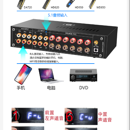
网
站
服
务
器
在
香
港，
可
关
注
公
众
号
同
步