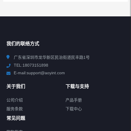
推荐热销
HOT PRODUCT
我们的联络方式
查看更多
广东省深圳市龙华新区民治街道民丰路1号
TEL:18073151898
E-mail:support@aoyint.com
所有分类
NAV
关于我们
下载与支持
无线音频适配器
公司介绍
产品手册
服务条款
下载中心
蓝牙音频接收器
常见问题
蓝牙音频发射器