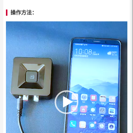
操作方法：
视
频
播
放
器