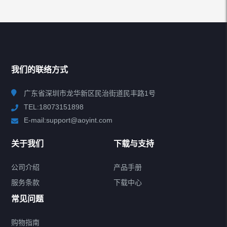
推荐热销
HOT PRODUCT
我们的联络方式
查看更多
广东省深圳市龙华新区民治街道民丰路1号
TEL:18073151898
E-mail:support@aoyint.com
所有分类
NAV
关于我们
下载与支持
无线音频适配器
公司介绍
产品手册
服务条款
下载中心
5.1音频解码器
常见问题
数模DAC转换器
购物指南