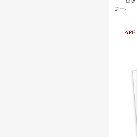
虽然
之一。
APE 