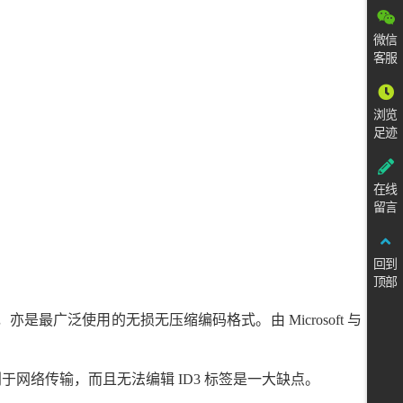
微信
客服
浏览
足迹
在线
留言
回到
顶部
.wav，亦是最广泛使用的无损无压缩编码格式。由 Microsoft 与
于网络传输，而且无法编辑 ID3 标签是一大缺点。