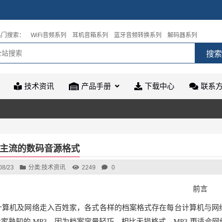
热门搜索：
WiFi音频系列
耳机音箱系列
蓝牙音频转换系列
解码器系列
技术资讯
产品手册
下载中心
联系
主流的数码音源格式
08/23
分类:
技术资讯
2249
0
前言
计算机及网络走入百姓家，各式各样的档案格式存在每台计算机与网
家熟知的 MP3，因为档案容量轻巧，相比无损格式，MP3 更适